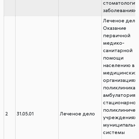
стоматологич
заболеваниях
Леченое дело
Оказание
первичной
медико-
санитарной
помощи
населению в
медицинских
организациях:
поликлиниках,
амбулаториях,
стационарно-
поликлиничес
2
31.05.01
Леченое дело
учреждениях
муниципальн
системы