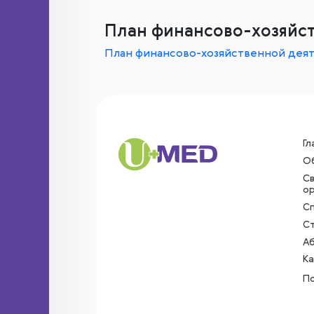
План финансово-хозяйст
План финансово-хозяйственной деят
Гл
О
С
ор
С
С
А
Ка
П