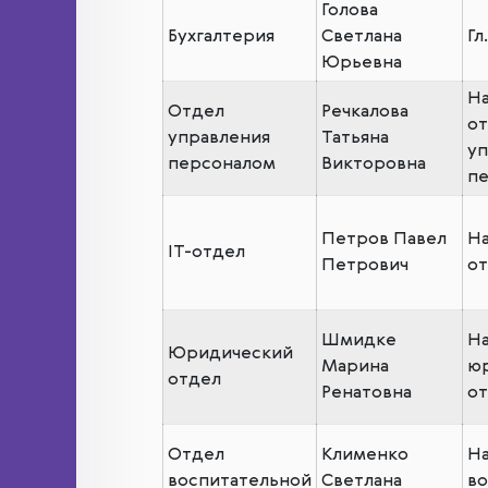
Голова
Бухгалтерия
Светлана
Гл
Юрьевна
На
Отдел
Речкалова
от
управления
Татьяна
уп
персоналом
Викторовна
п
Петров Павел
На
IT-отдел
Петрович
от
Шмидке
На
Юридический
Марина
ю
отдел
Ренатовна
от
Отдел
Клименко
На
воспитательной
Светлана
во