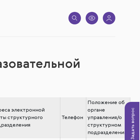
азовательной
Положение об
Задать вопрос
реса электронной
органе
ты структурного
Телефон
управления/о
дразделения
структурном
подразделении