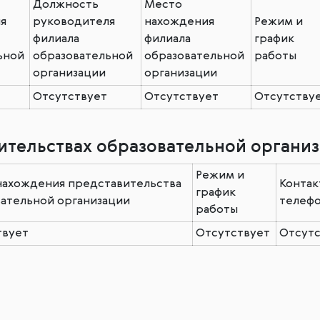
Должность
Место
я
руководителя
нахождения
Режим и
филиала
филиала
график
ьной
образовательной
образовательной
работы
организации
организации
Отсутствует
Отсутствует
Отсутству
ительствах образовательной органи
Режим и
нахождения представительства
Контак
график
ательной организации
телеф
работы
твует
Отсутствует
Отсутс