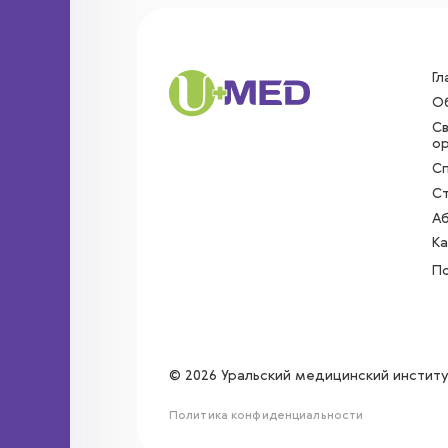
Гл
О
С
ор
С
С
А
Ка
П
© 2026 Уральский медицинский инстит
Политика конфиденциальности