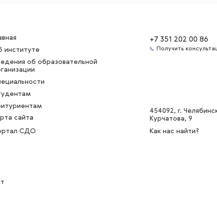
авная
+7 351 202 00 86
Получить консульта
б институте
ведения об образовательной
ганизации
пециальности
тудентам
битуриентам
454092
, г. Челябинск
рта сайта
Курчатова, 9
ортал СДО
Как нас найти?
ут