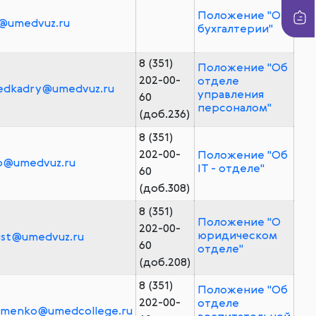
Положение "О
@umedvuz.ru
бухгалтерии"
8 (351)
Положение "Об
202-00-
отделе
edkadry@umedvuz.ru
управления
60
персоналом"
(доб.236)
8 (351)
202-00-
Положение "Об
o@umedvuz.ru
IT - отделе"
60
(доб.308)
8 (351)
Положение "О
202-00-
юридическом
ist@umedvuz.ru
60
отделе"
(доб.208)
8 (351)
Положение "Об
202-00-
отделе
limenko@umedcollege.ru