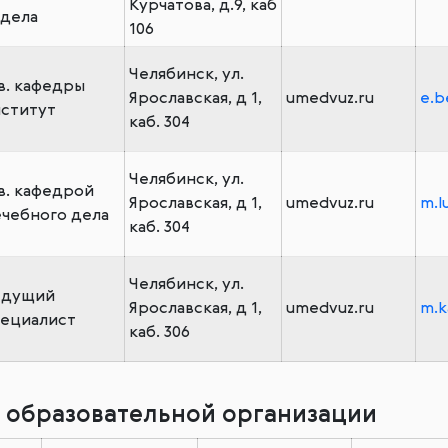
Курчатова, д.9, каб
дела
106
Челябинск, ул.
в. кафедры
Ярославская, д 1,
umedvuz.ru
e.b
ститут
каб. 304
Челябинск, ул.
в. кафедрой
Ярославская, д 1,
umedvuz.ru
m.l
чебного дела
каб. 304
Челябинск, ул.
едущий
Ярославская, д 1,
umedvuz.ru
m.k
ециалист
каб. 306
 образовательной организации