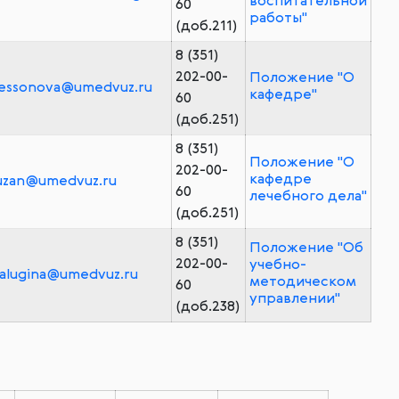
воспитательной
60
работы"
(доб.211)
8 (351)
202-00-
Положение "О
essonova@umedvuz.ru
кафедре"
60
(доб.251)
8 (351)
Положение "О
202-00-
кафедре
uzan@umedvuz.ru
60
лечебного дела"
(доб.251)
8 (351)
Положение "Об
202-00-
учебно-
alugina@umedvuz.ru
методическом
60
управлении"
(доб.238)