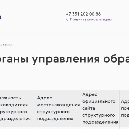
+7 351 202 00 86
Получить консультацию
низации
рганы управления обр
Адрес
олжность
Адрес
официального
Ад
уководителя
местонахождения
сайта
поч
руктурного
структурного
структурного
по
одразделения
подразделения
подразделения