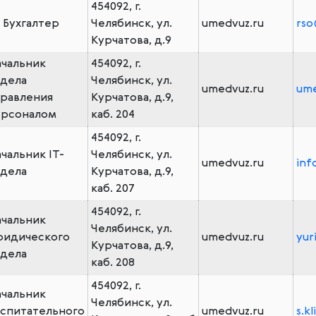
454092, г.
. Бухгалтер
Челябинск, ул.
umedvuz.ru
rso
Курчатова, д.9
чальник
454092, г.
дела
Челябинск, ул.
umedvuz.ru
um
равления
Курчатова, д.9,
ерсоналом
каб. 204
454092, г.
чальник IT-
Челябинск, ул.
umedvuz.ru
inf
дела
Курчатова, д.9,
каб. 207
454092, г.
чальник
Челябинск, ул.
ридического
umedvuz.ru
yur
Курчатова, д.9,
дела
каб. 208
454092, г.
чальник
Челябинск, ул.
спитательного
umedvuz.ru
s.k