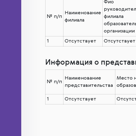
Фио
руководител
Наименование
№
п/п
филиала
филиала
образовател
организации
1
Отсутствует
Отсутствует
Информация о представ
Наименование
Место 
№
п/п
представительства
образов
1
Отсутствует
Отсутс