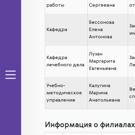
работы
Сергеевна
от
Бессонова
За
Кафедра
Елена
ин
Антонова
Лузан
Кафедра
За
Маргарита
лечебного дела
Ле
Евгеньевна
Учебно-
Калугина
В
методическое
Марина
сп
управление
Анатольевна
Информация о филиалах